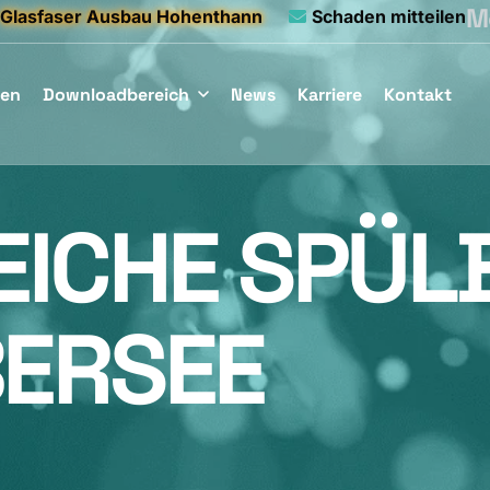
Mo
Glasfaser Ausbau Hohenthann
Schaden mitteilen
gen
Downloadbereich
News
Karriere
Kontakt
EICHE SPÜ
BERSEE