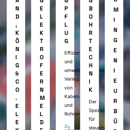
A
G 
G
G 
N
E
P
B
M 

D
L
F
O
I
, 
E
L
H
N
K
K
U
R
G
Ö
T
G
T
N
R
E
E
Effiziente
I
O 
C
N
und
G 
F
H
I
umweltfreundliche
& 
E
N
Verlegung
E
C
R
I
von
O
N
K
U
Kabeln
. 
M
R
Der
E
E
und
Spezialist
B
L
L
Rohren.
für
Ü
E
D
Zu
steuerbare