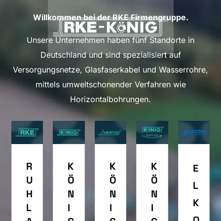
Willkommen bei der RKE Firmengruppe.
Unsere Unternehmen haben fünf Standorte in
Deutschland und sind spezialisiert auf
Versorgungsnetze, Glasfaserkabel und Wasserrohre,
mittels umweltschonender Verfahren wie
Horizontalbohrungen.
R
K
K
K
E
U
Ö
Ö
Ö
L
H
N
N
N
K
L
I
I
I
O