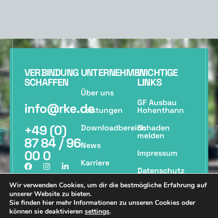
VERBINDUNG
UNTERNEHMEN
WICHTIGE
SCHAFFEN
LINKS
Über uns
GF Ausbau
info@rke.de
Leistungen
Hohenthann
+49 (0)
Downloadbereich
Schaden
melden
87 84 / 96
News
00 0
Impressum
Karriere
Datenschutz
Kontakt
Wir verwenden Cookies, um dir die bestmögliche Erfahrung auf
© 2026 RKE König. All Rights Reserved
unserer Website zu bieten.
Sie finden hier mehr Informationen zu unseren Cookies oder
können sie deaktivieren
settings
.